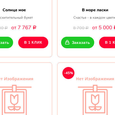
Солнце мое
В море ласки
схитительный букет
Счастье - в каждом цвет
от 7 767
от 5 000
30
8 700
Р
Р
Р
зать
В 1 КЛИК
Заказать
В 1 
-45%