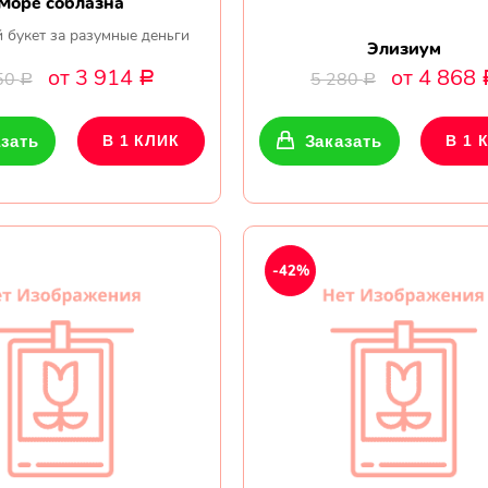
Море соблазна
 букет за разумные деньги
Элизиум
от 3 914
от 4 868
50
5 280
Р
Р
Р
зать
В 1 КЛИК
Заказать
В 1 
-42%