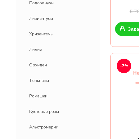
Подсолнухи
5 7
Лизиантусы
Зака
Хризантемы
Лилии
Орхидеи
-7%
Тюльпаны
Ромашки
Кустовые розы
Альстромерии