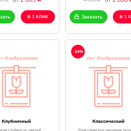
50
4 090
Р
Р
зать
В 1 КЛИК
Заказать
В 1 
-24%
Клубничный
Классический
кая стойкость цветка!
Классическое решение под