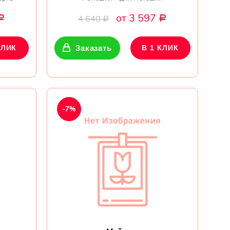
от 3 597
4 640
Р
Р
Р
КЛИК
Заказать
В 1 КЛИК
-7%