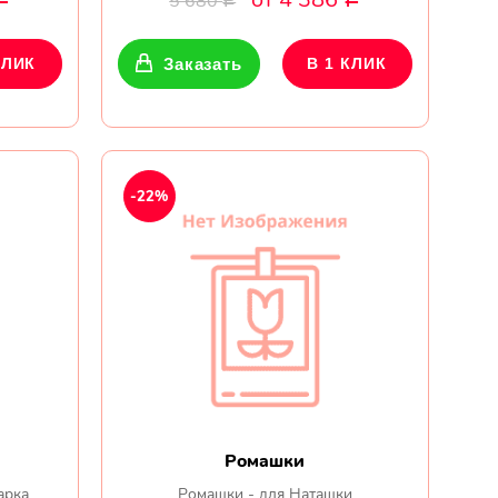
5 680
Р
КЛИК
Заказать
В 1 КЛИК
-22%
Ромашки
арка
Ромашки - для Наташки