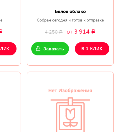
Белое облако
ке
Собран сегодня и готов к отправке
от 3 914
4 250
Р
Р
Р
КЛИК
Заказать
В 1 КЛИК