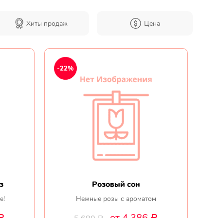
Хиты продаж
Цена
Мы в
соц.
-22%
сетях
з
Розовый сон
е!
Нежные розы с ароматом
от 4 386
Р
Р