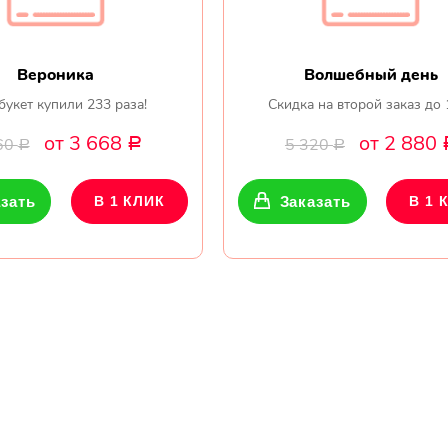
Вероника
Волшебный день
букет купили 233 раза!
Скидка на второй заказ до
от 3 668
от 2 880
60
5 320
Р
Р
Р
зать
В 1 КЛИК
Заказать
В 1 