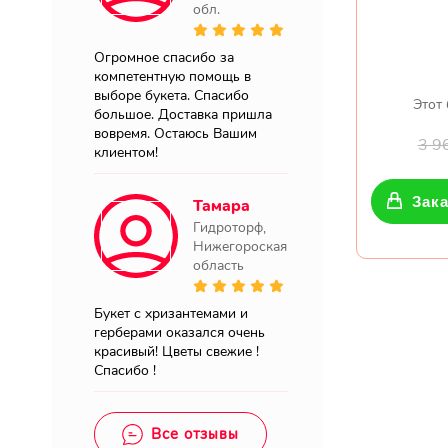
обл.
Огромное спасибо за
компетентную помощь в
выборе букета. Спасибо
Этот 
большое. Доставка пришла
вовремя. Остаюсь Вашим
3 9
клиентом!
Зака
Тамара
Гидроторф,
Нижегороская
область
Букет с хризантемами и
герберами оказался очень
красивый! Цветы свежие !
Спасибо !
Все отзывы