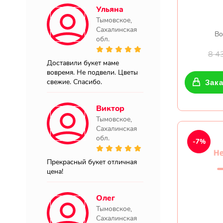
Ульяна
Тымовское,
Сахалинская
Во
обл.
8 4
Доставили букет маме
вовремя. Не подвели. Цветы
свежие. Спасибо.
Зака
Виктор
Тымовское,
Сахалинская
обл.
-7%
Прекрасный букет отличная
цена!
Олег
Тымовское,
Сахалинская