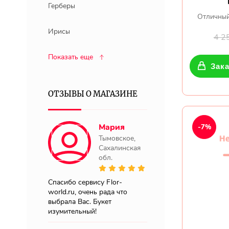
Герберы
Отличный
Ирисы
4 2
Показать еще
Зака
ОТЗЫВЫ О МАГАЗИНЕ
Мария
-7%
Тымовское,
Сахалинская
обл.
Спасибо сервису Flor-
world.ru, очень рада что
выбрала Вас. Букет
изумительный!