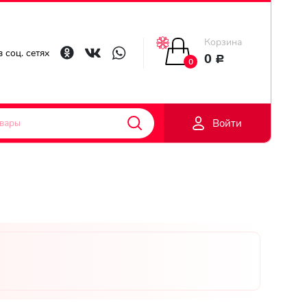
Корзина
Главная
 соц. сетях
0
Р
0
Гарантии
Войти
Доставка
Оплата
Контакты
Личный
кобинет
Регистраци