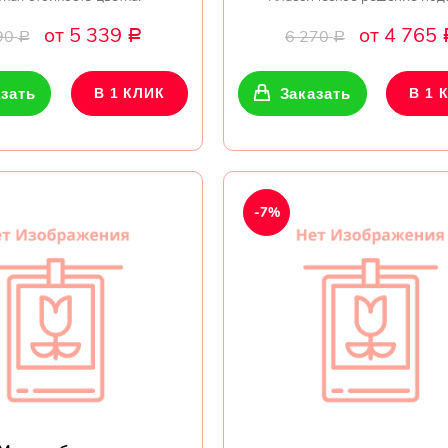
от 5 339
от 4 765
90
6 270
Р
Р
Р
зать
В 1 КЛИК
Заказать
В 1 
-7%