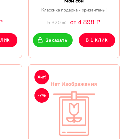
Мой сон
Классика подарка - хризантемы!
от 4 898
5 320
Р
Р
Р
КЛИК
Заказать
В 1 КЛИК
Хит!
-7%