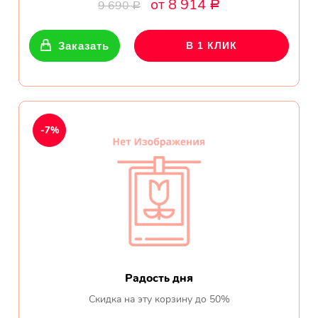
от 8 914
Ромашки
9 690
Р
Р
Кустовые розы
Заказать
В 1 КЛИК
Альстромерии
Герберы
-7%
Ирисы
Показать еще
ОТЗЫВЫ О МАГАЗИНЕ
Мария
Радость дня
Тымовское,
Скидка на эту корзину до 50%
Сахалинская