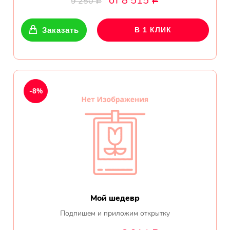
от 8 515
9 250
Р
Р
Показать еще
Заказать
В 1 КЛИК
Цветы
Подсолнухи
-8%
Лизиантусы
Хризантемы
Лилии
Орхидеи
Мой шедевр
Тюльпаны
Подпишем и приложим открытку