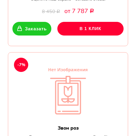
от 7 787
8 450
Р
Р
Заказать
В 1 КЛИК
-7%
Звон роз