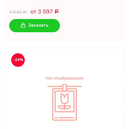
от 3 597
4 640
Р
Р
Заказать
-24%