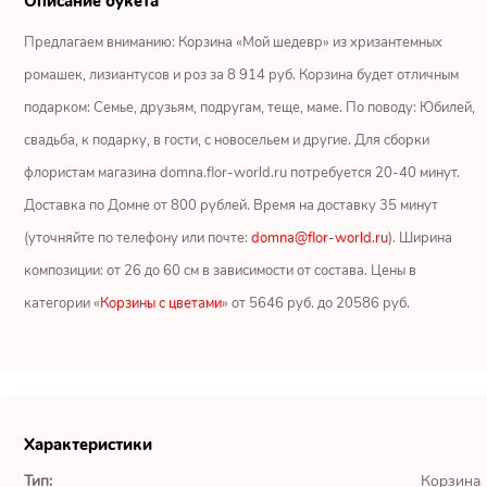
Описание букета
Ромашки
Предлагаем вниманию: Корзина «Мой шедевр» из хризантемных
Кустовые розы
ромашек, лизиантусов и роз за 8 914 руб. Корзина будет отличным
подарком: Семье, друзьям, подругам, теще, маме. По поводу: Юбилей,
Альстромерии
свадьба, к подарку, в гости, с новосельем и другие. Для сборки
Герберы
флористам магазина domna.flor-world.ru потребуется 20-40 минут.
Доставка по Домне от 800 рублей. Время на доставку 35 минут
Ирисы
(уточняйте по телефону или почте:
domna@flor-world.ru
). Ширина
композиции: от 26 до 60 см в зависимости от состава. Цены в
Показать еще
категории «
Корзины с цветами
» от 5646 руб. до 20586 руб.
ОТЗЫВЫ О МАГАЗИНЕ
Мария
Характеристики
Тымовское,
Сахалинская
Тип:
Корзина