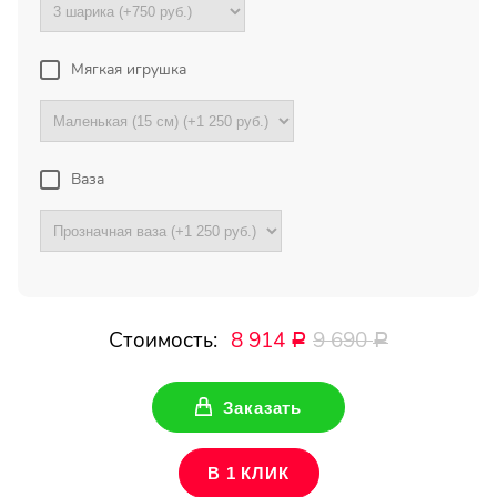
Букет с хризантемами и
герберами оказался очень
красивый! Цветы свежие !
Мягкая игрушка
Спасибо !
Все отзывы
Ваза
ПОДПИШИТЕСЬ!
Чтобы первыми узнать о
наших акциях и скидках
Стоимость:
8 914
9 690
Р
Р
Ваше имя
Заказать
Ваш Email
В 1 КЛИК