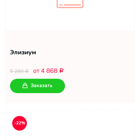
Элизиум
от 4 868
5 280
Р
Р
Заказать
-22%