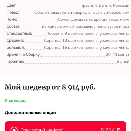
обл.
Цвет:
Красный, Белый, Розовый
Повод:
Юбилей, свадьба, к подарку, в гости, с новосельем
Спасибо сервису Flor-
Кому:
Семье, друзьям, подругам, теще, маме
world.ru, очень рада что
выбрала Вас. Букет
Состав:
из хризантемных ромашек, лизиантусов и роз
изумительный!
Стандартный:
Корзина, 9 цветков, зелень, упаковка, лента
Средний:
Корзина, 13 цветков, зелень, упаковка, лента
Ульяна
Большой:
Корзина, 15 цветков, зелень, упаковка, лента
Тымовское,
Время На Сборку:
20-40 минут
Сахалинская
Гарантия:
5 дней
обл.
Доставили букет маме
вовремя. Не подвели. Цветы
Мой шедевр от 8 914 руб.
свежие. Спасибо.
В наличии
Виктор
Тымовское,
Дополнительные опции
Сахалинская
обл.
8 914
Стандартный (на фото)
Р