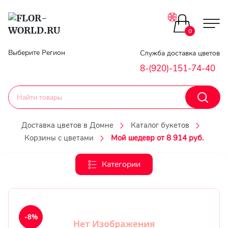
Цветы поштучно
0
Главная
Выберите Регион
Служба доставка цветов
Букеты до 2500
8-(920)-151-74-40
Гарантии
Каталог букетов
Доставка
Доставка цветов в Домне
Каталог букетов
Оплата
Корзины с цветами
Мой шедевр от 8 914 руб.
Корзины с цветами
Классика
Категории
Контакты
Авторские букеты
Личный
кобинет
Букеты из роз
-8%
Регистраци