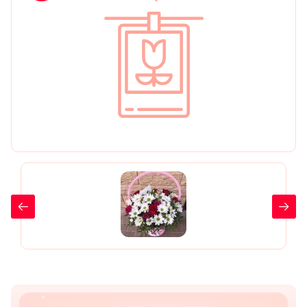
День рождения
Мы в
Цветы женщине
соц.
Цветы маме
сетях
Цветы мужчине
Цветы любимой
Цветы ребенку
Цветы дочери
Цветы подруге
Цветы сестре