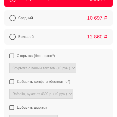
Прекрасный букет отличная
цена!
10 697
Средний
Р
Олег
Тымовское,
Сахалинская
12 860
Большой
Р
обл.
Огромное спасибо за
Открытка (бесплатно*)
компетентную помощь в
выборе букета. Спасибо
большое. Доставка пришла
вовремя. Остаюсь Вашим
клиентом!
Добавить конфеты (бесплатно*)
Тамара
Гидроторф,
Нижегороская
область
Добавить шарики