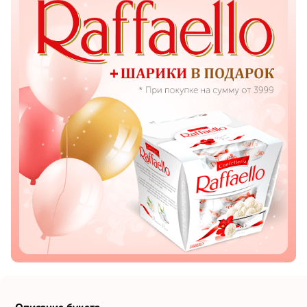
Показать еще
Цветы
Подсолнухи
Лизиантусы
Хризантемы
Лилии
Орхидеи
Тюльпаны