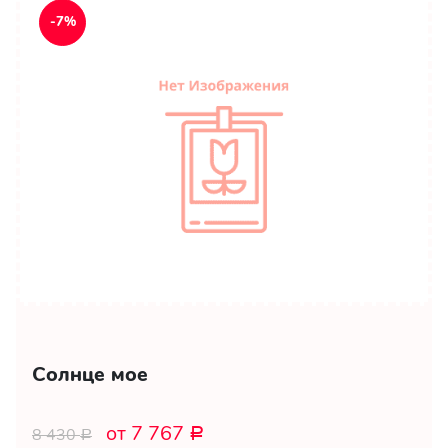
-7%
Солнце мое
от 7 767
8 430
Р
Р