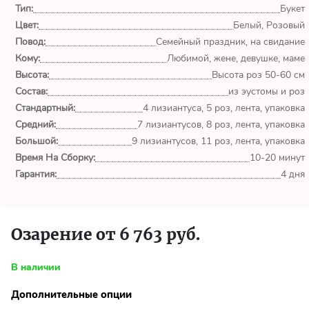
обл.
Тип:
Букет
Цвет:
Белый, Розовый
Спасибо сервису Flor-
Повод:
Семейный праздник, на свидание
world.ru, очень рада что
Кому:
Любимой, жене, девушке, маме
выбрала Вас. Букет
Высота:
изумительный!
Высота роз 50-60 см
Состав:
из эустомы и роз
Стандартный:
4 лизиантуса, 5 роз, лента, упаковка
Ульяна
Средний:
7 лизиантусов, 8 роз, лента, упаковка
Тымовское,
Сахалинская
Большой:
9 лизиантусов, 11 роз, лента, упаковка
обл.
Время На Сборку:
10-20 минут
Гарантия:
4 дня
Доставили букет маме
вовремя. Не подвели. Цветы
свежие. Спасибо.
Озарение от 6 763 руб.
Виктор
Тымовское,
В наличии
Сахалинская
обл.
Дополнительные опции