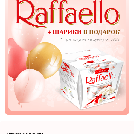
Показать еще
Цветы
Подсолнухи
Лизиантусы
Хризантемы
Лилии
Орхидеи
Тюльпаны