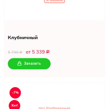
Клубничный
от 5 339
5 790
Р
Р
Заказать
-7%
Хит!