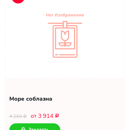
Море соблазна
от 3 914
4 250
Р
Р
Заказать