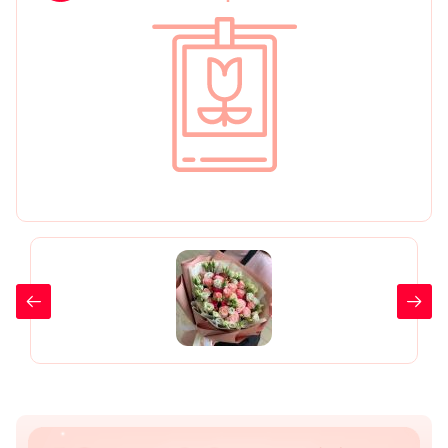
День рождения
Мы в
Цветы женщине
соц.
Цветы маме
сетях
Цветы мужчине
Цветы любимой
Цветы ребенку
Цветы дочери
Цветы подруге
Цветы сестре