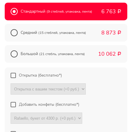
Прекрасный букет отличная
6 763
Стандартный
цена!
(9 стеблей, упаковка, лента)
Р
Олег
8 873
Средний
(15 стеблей, упаковка, лента)
Р
Тымовское,
Сахалинская
обл.
10 062
Большой
(21 стебль, упаковка, лента)
Р
Огромное спасибо за
компетентную помощь в
выборе букета. Спасибо
Открытка (бесплатно*)
большое. Доставка пришла
вовремя. Остаюсь Вашим
клиентом!
Тамара
Добавить конфеты (бесплатно*)
Гидроторф,
Нижегороская
область