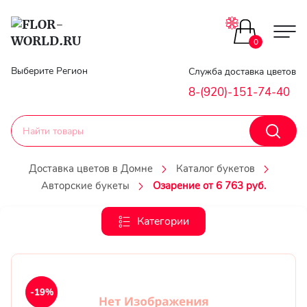
Цветы поштучно
0
Главная
Выберите Регион
Служба доставка цветов
Букеты до 2500
8-(920)-151-74-40
Гарантии
Каталог букетов
Доставка
Доставка цветов в Домне
Каталог букетов
Оплата
Авторские букеты
Озарение от 6 763 руб.
Корзины с цветами
Классика
Категории
Контакты
Авторские букеты
Личный
кобинет
Букеты из роз
-19%
Регистраци