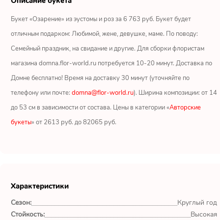
Описание букета
Ромашки
Букет «Озарение» из эустомы и роз за 6 763 руб. Букет будет
Кустовые розы
отличным подарком: Любимой, жене, девушке, маме. По поводу:
Семейный праздник, на свидание и другие. Для сборки флористам
Альстромерии
магазина domna.flor-world.ru потребуется 10-20 минут. Доставка по
Герберы
Домне бесплатно! Время на доставку 30 минут (уточняйте по
телефону или почте:
domna@flor-world.ru
). Ширина композиции: от 14
Ирисы
до 53 см в зависимости от состава. Цены в категории «
Авторские
букеты
» от 2613 руб. до 82065 руб.
Показать еще
ОТЗЫВЫ О МАГАЗИНЕ
Характеристики
Мария
Сезон:
Круглый год
Тымовское,
Сахалинская
Стойкость:
Высокая