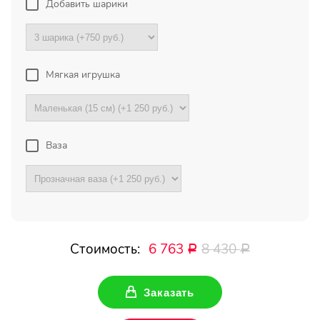
Добавить шарики
Букет с хризантемами и
герберами оказался очень
красивый! Цветы свежие !
Спасибо !
Мягкая игрушка
Все отзывы
Ваза
ПОДПИШИТЕСЬ!
Чтобы первыми узнать о
наших акциях и скидках
Ваше имя
Стоимость:
6 763
8 430
Р
Р
Заказать
Ваш Email