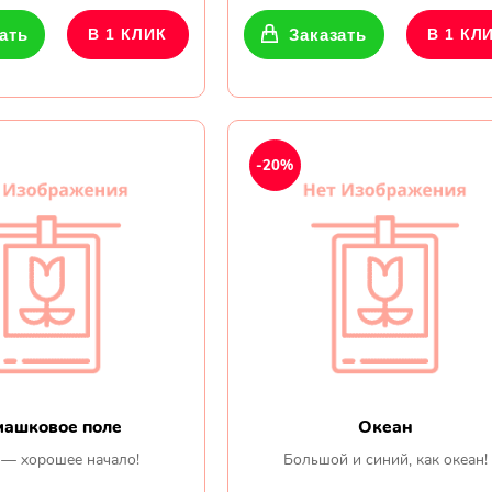
ать
В 1 КЛИК
Заказать
В 1 КЛ
-20%
машковое поле
Океан
 — хорошее начало!
Большой и синий, как океан!