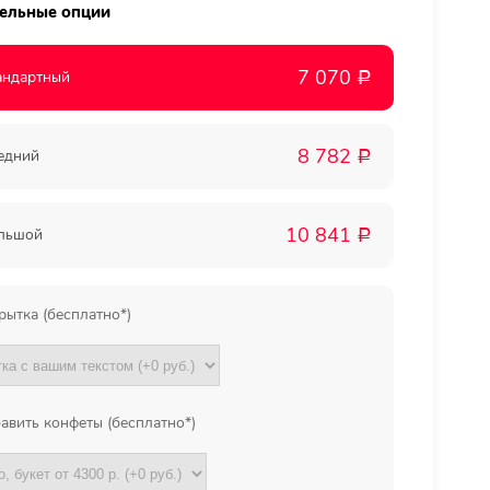
ельные опции
Мы в
7 070
андартный
Р
соц.
8 782
едний
Р
сетях
10 841
льшой
Р
рытка (бесплатно*)
авить конфеты (бесплатно*)