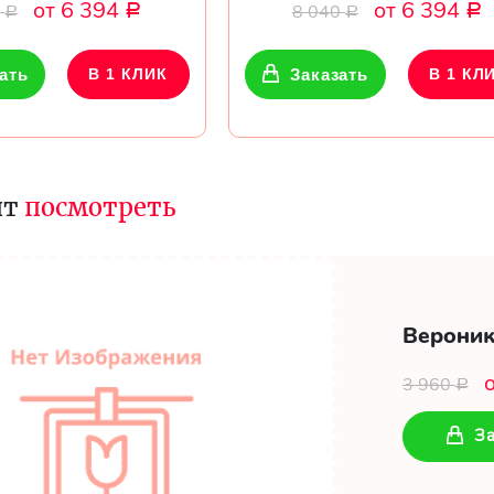
от 6 394
от 6 394
0
8 040
Р
Р
Р
Р
ать
В 1 КЛИК
Заказать
В 1 КЛ
ит
посмотреть
Вероник
3 960
Р
За