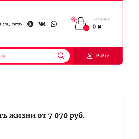
Корзина
Главная
 соц. сетях
0
Р
0
Гарантии
Войти
Доставка
Оплата
Контакты
ть жизни от 7 070 руб.
Личный
кобинет
Регистраци