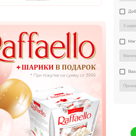
Доб
Мяг
Ваз