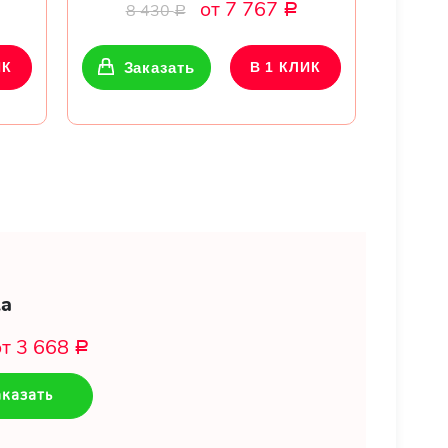
от 7 767
8 430
Р
Р
ИК
Заказать
В 1 КЛИК
а
от 3 668
Р
казать