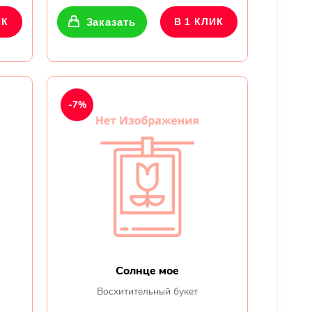
ИК
Заказать
В 1 КЛИК
-7%
Солнце мое
Восхитительный букет