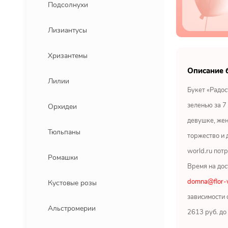
Подсолнухи
Лизиантусы
Хризантемы
Описание 
Лилии
Букет «Радос
зеленью за 7
Орхидеи
девушке, жен
Тюльпаны
торжество и 
world.ru пот
Ромашки
Время на дос
domna@flor-w
Кустовые розы
зависимости 
Альстромерии
2613 руб. до