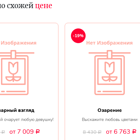
по схожей
цене
-19%
варный взгляд
Озарение
ый очарует любую девушку!
Выскажите любовь цветами
от 7 009
от 6 763
0
8 430
Р
Р
Р
Р