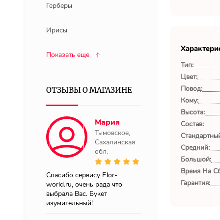
Герберы
Ирисы
Характери
Показать еще
Тип:
Цвет:
Повод:
ОТЗЫВЫ О МАГАЗИНЕ
Кому:
Высота:
Мария
Состав:
Тымовское,
Стандартный
Сахалинская
Средний:
обл.
Большой:
Время На Сб
Спасибо сервису Flor-
Гарантия:
world.ru, очень рада что
выбрала Вас. Букет
изумительный!