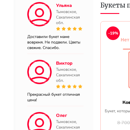
Букеты 
Ульяна
Тымовское,
Сахалинская
обл.
-19%
Доставили букет маме
вовремя. Не подвели. Цветы
свежие. Спасибо.
Виктор
Тымовское,
Сахалинская
обл.
Прекрасный букет отличная
цена!
Ко
Букет, котор
Олег
Тымовское,
8 70
Сахалинская