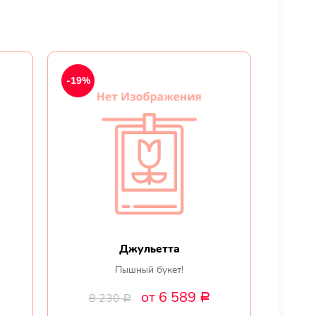
-19%
Джульетта
Пышный букет!
от 6 589
8 230
Р
Р