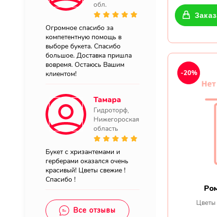
обл.
Заказ
Огромное спасибо за
компетентную помощь в
выборе букета. Спасибо
большое. Доставка пришла
вовремя. Остаюсь Вашим
-20%
клиентом!
Тамара
Гидроторф,
Нижегороская
область
Букет с хризантемами и
герберами оказался очень
красивый! Цветы свежие !
Спасибо !
Ро
Цветы
Все отзывы