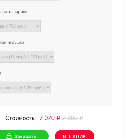
авить шарики
кая игрушка
а
Стоимость:
7 070
7 680
Р
Р
Заказать
В 1 КЛИК